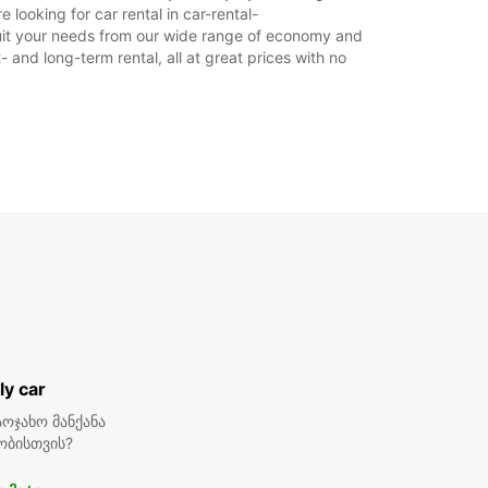
მარშრუტი
looking for car rental in car-rental-
o suit your needs from our wide range of economy and
- and long-term rental, all at great prices with no
ly car
ოჯახო მანქანა
ობისთვის?