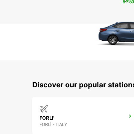
გაიგე
Discover our popular statio
FORLI'
FORLÌ - ITALY