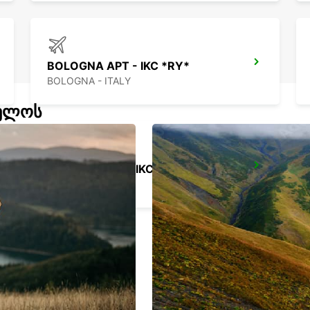
BOLOGNA APT - IKC *RY*
BOLOGNA - ITALY
ველოს
FLORENCE DT - IKC
FIRENZE - ITALY