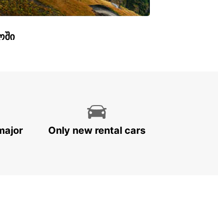
ოში
major
Only new rental cars