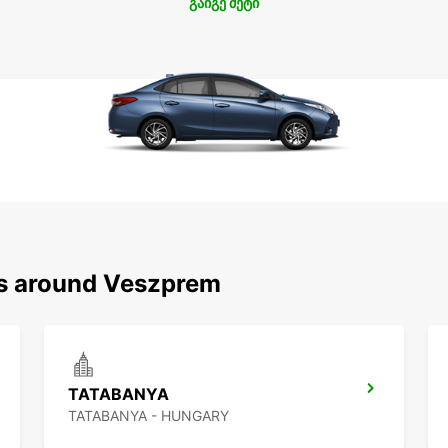
გაიგე მეტი
ns around Veszprem
TATABANYA
TATABANYA - HUNGARY