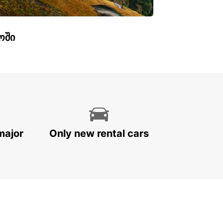
ოში
major
Only new rental cars