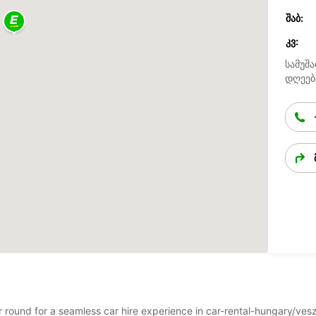
ᲨᲐᲑ:
ᲙᲕ:
სამუშა
დღეებ
ear round for a seamless car hire experience in car-rental-hungary/