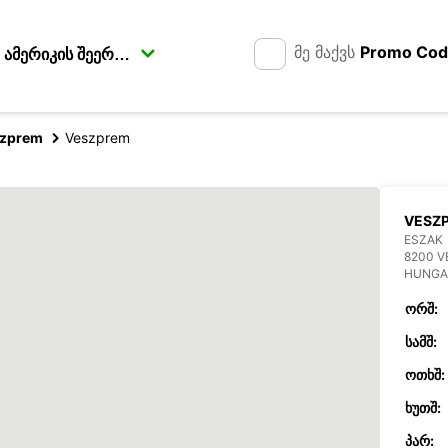
მე მაქვს
Promo Co
zprem
Veszprem
VESZ
ESZAK
8200 
HUNGA
ᲝᲠᲨ:
ᲡᲐᲛᲨ:
ᲝᲗᲮᲨ:
ᲮᲣᲗᲨ:
ᲞᲐᲠ: