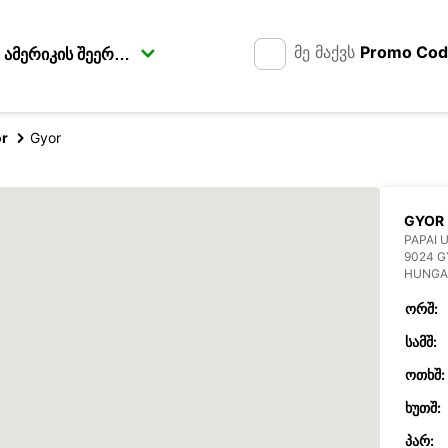
მე მაქვს
Promo Co
r
Gyor
GYOR
PAPAI 
9024 
HUNGA
ᲝᲠᲨ:
ᲡᲐᲛᲨ:
ᲝᲗᲮᲨ:
ᲮᲣᲗᲨ:
ᲞᲐᲠ: