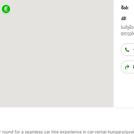
ᲨᲐᲑ:
ᲙᲕ:
სამუშა
დღეებ
ar round for a seamless car hire experience in car-rental-hungary/gy