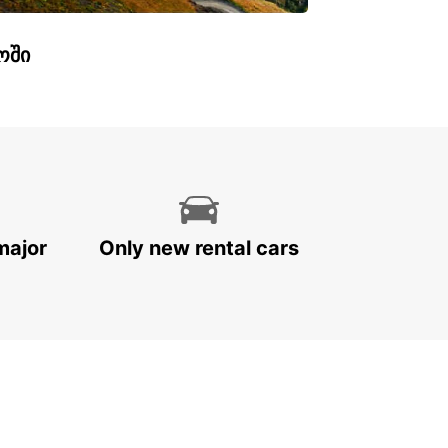
ოში
major
Only new rental cars