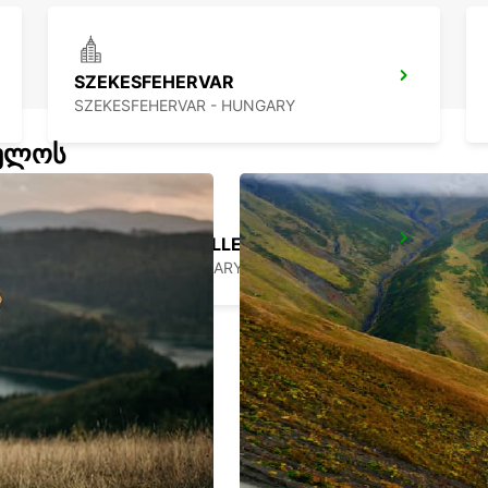
SZEKESFEHERVAR
SZEKESFEHERVAR - HUNGARY
ველოს
BUDAPEST PRIELLE
BUDAPEST - HUNGARY