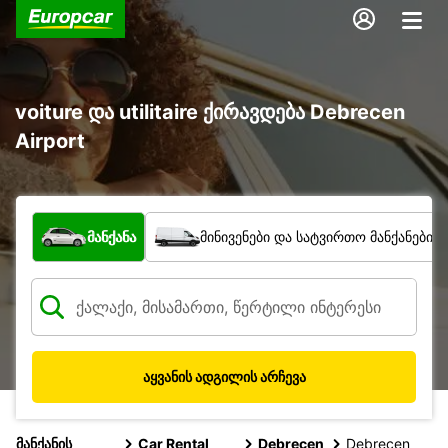
voiture და utilitaire ქირავდება Debrecen
Airport
რა ტიპის ავტომობილი?
მანქანა
მინივენები და სატვირთო მანქანები
აყვანის ადგილის არჩევა
მანქანის
Car Rental
Debrecen
Debrecen