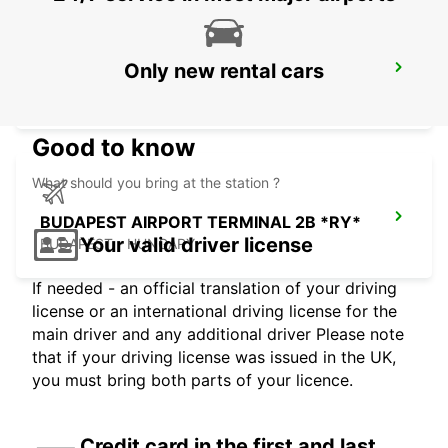
Only new rental cars
CLUJ NAPOCA AIRPORT
CLUJ NAPOCA - ROMANIA
Good to know
What should you bring at the station ?
BUDAPEST AIRPORT TERMINAL 2B *RY*
Your valid driver license
BUDAPEST - HUNGARY
If needed - an official translation of your driving
license or an international driving license for the
main driver and any additional driver Please note
that if your driving license was issued in the UK,
you must bring both parts of your licence.
Credit card in the first and last