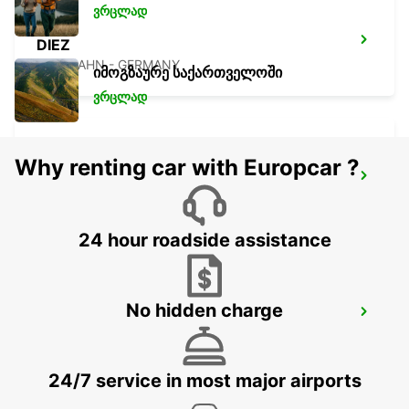
ვრცლად
DIEZ
DIEZ/LAHN - GERMANY
იმოგზაურე საქართველოში
ვრცლად
Why renting car with Europcar ?
SANKT AUGUSTIN
SANKT AUGUSTIN - GERMANY
24 hour roadside assistance
No hidden charge
BONN NORTH 24H OPEN
BONN - GERMANY
24/7 service in most major airports