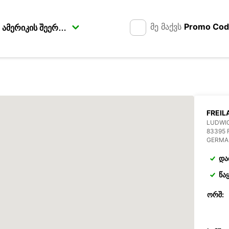
მე მაქვს
Promo Co
FREIL
LUDWIG
83395 
GERMA
და
წა
ᲝᲠᲨ: