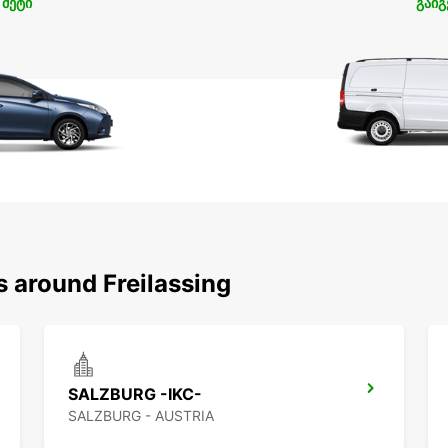
 მეტი
გაიგ
s around Freilassing
SALZBURG -IKC-
SALZBURG - AUSTRIA