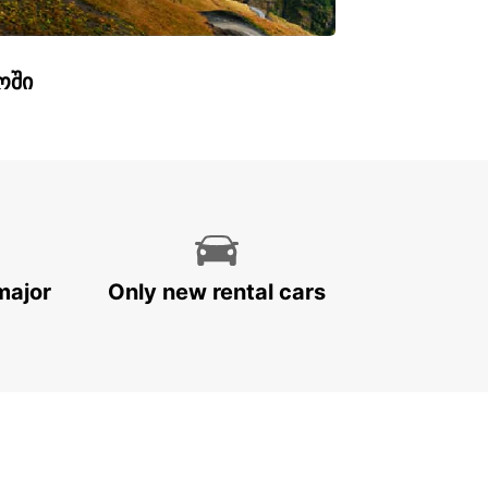
ოში
major
Only new rental cars