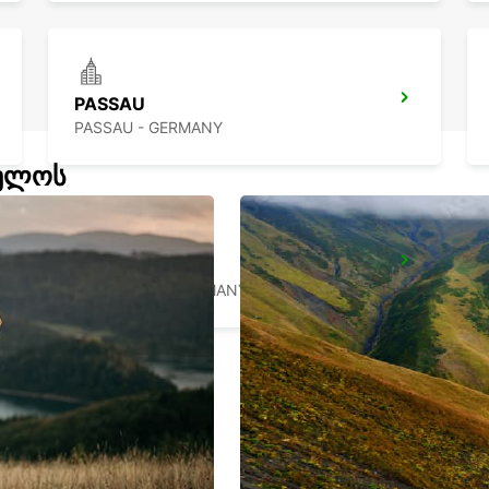
PASSAU
PASSAU - GERMANY
ველოს
LANDSHUT
LANDSHUT - GERMANY