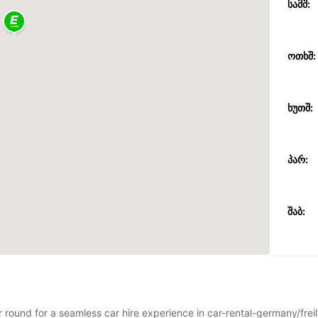
ᲡᲐᲛᲨ:
ᲝᲗᲮᲨ:
ᲮᲣᲗᲨ:
ᲞᲐᲠ:
ᲨᲐᲑ:
ᲙᲕ:
*დამა
ar round for a seamless car hire experience in car-rental-germany/frei
სამუშა