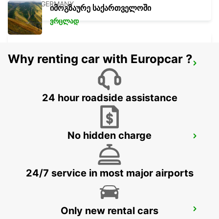
KIEL - GERMANY
იმოგზაურე საქართველოში
ვრცლად
Why renting car with Europcar ?
VEJLE
VEJLE - DENMARK
24 hour roadside assistance
No hidden charge
NAKSKOV
NAKSKOV - DENMARK
24/7 service in most major airports
Only new rental cars
WESTERLAND AIRPORT SYLT