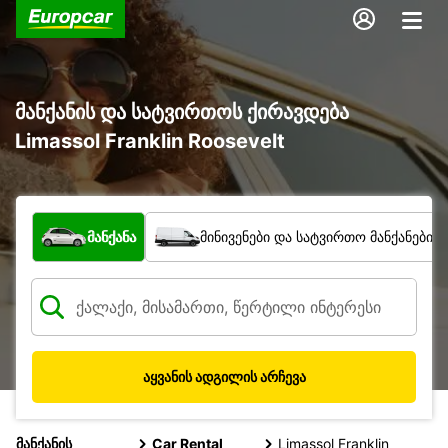
მანქანის და სატვირთოს ქირავდება
Limassol Franklin Roosevelt
რა ტიპის ავტომობილი?
მანქანა
მინივენები და სატვირთო მანქანები
აყვანის ადგილის არჩევა
მანქანის
Car Rental
Limassol Franklin