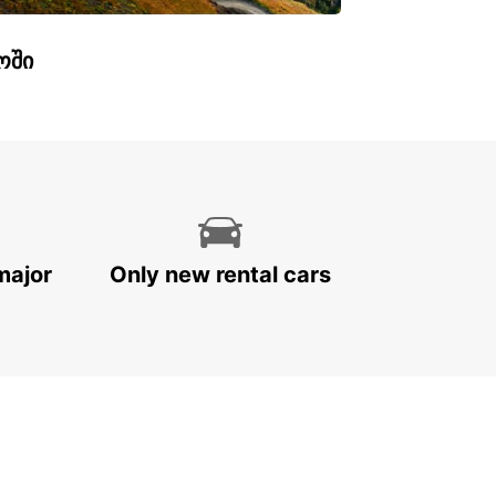
ოში
major
Only new rental cars