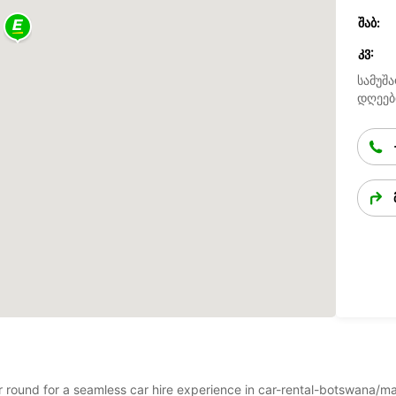
ᲨᲐᲑ:
ᲙᲕ:
სამუშა
დღეებ
ear round for a seamless car hire experience in car-rental-botswana