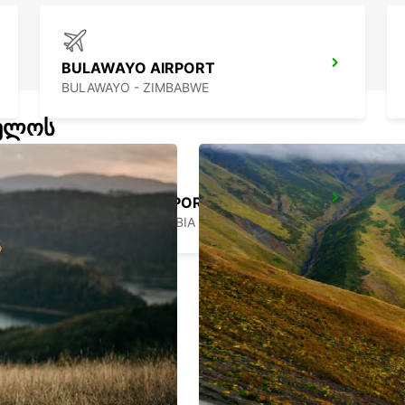
BULAWAYO AIRPORT
BULAWAYO - ZIMBABWE
ველოს
WINDHOEK AIRPORT
WINDHOEK - NAMIBIA