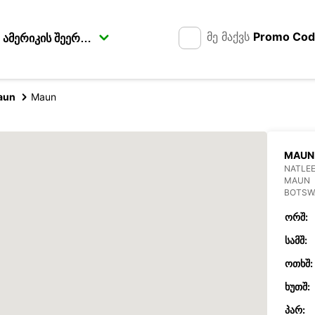
მე მაქვს
Promo Co
aun
Maun
MAUN
NATLE
MAUN
BOTSW
ᲝᲠᲨ:
ᲡᲐᲛᲨ:
ᲝᲗᲮᲨ:
ᲮᲣᲗᲨ:
ᲞᲐᲠ: