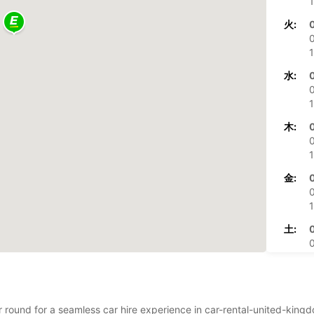
1
火:
0
1
水:
0
1
木:
0
1
金:
0
1
土:
0
1
日:
0
ear round for a seamless car hire experience in car-rental-united-ki