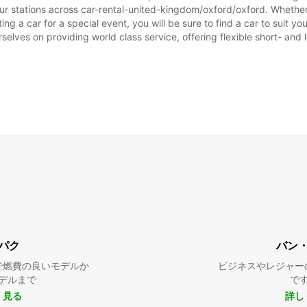
※追加
ur stations across car-rental-united-kingdom/oxford/oxford. Whether y
この営
ing a car for a special event, you will be sure to find a car to suit
rselves on providing world class service, offering flexible short- and 
パク
バン
で燃費の良いモデルか
ビジネスやレジャー
デルまで
で
く見る
詳し