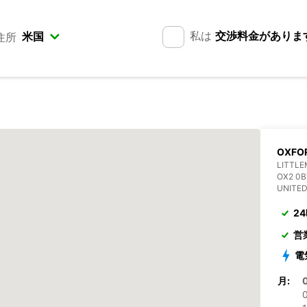
私は
交渉料金がありま
住所
OXFO
LITTLE
OX2 0
UNITE
2
営
電
月:
0