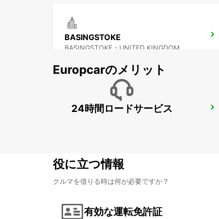
BASINGSTOKE
BASINGSTOKE - UNITED KINGDOM
Europcarのメリット
24時間ロードサービス
LONDON HEATHROW AIRPORT
LONDON - UNITED KINGDOM
役に立つ情報
クルマを借りる時は何が必要ですか？
有効な運転免許証