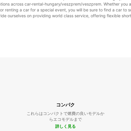
tations across car-rental-hungary/veszprem/veszprem. Whether you are 
 renting a car for a special event, you will be sure to find a car t
ide ourselves on providing world class service, offering flexible short
コンパク
これらはコンパクトで燃費の良いモデルか
らエコモデルまで
詳しく見る