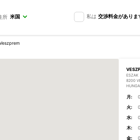
私は
交渉料金がありま
住所
Veszprem
VESZ
ESZAK
8200 
HUNGA
月:
火:
水:
木:
金: