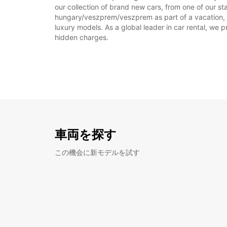
our collection of brand new cars, from one of our s
hungary/veszprem/veszprem as part of a vacation, or
luxury models. As a global leader in car rental, we pr
hidden charges.
車両を探す
この機会に新モデルを試す