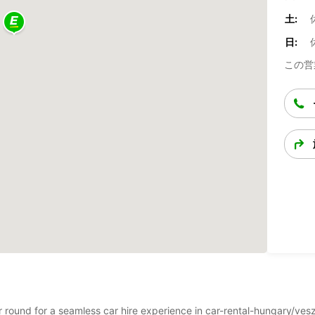
土:
日:
この営
ear round for a seamless car hire experience in car-rental-hungary/