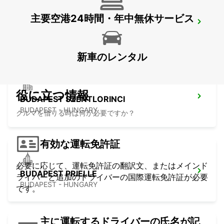
主要空港24時間・年中無休サービス
PECS
PECS - HUNGARY
新車のレンタル
役に立つ情報
BUDAPEST SZENTLORINCI
BUDAPEST - HUNGARY
クルマを借りる時は何が必要ですか？
有効な運転免許証
必要に応じて、運転免許証の翻訳文、またはメインド
BUDAPEST PRIELLE
ライバーと追加のドライバーの国際運転免許証が必要
BUDAPEST - HUNGARY
です。
主に運転するドライバーの氏名が記