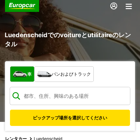
Luedenscheidでのvoitureとutilitaireのレン
タル
車両の種類
車
バンおよびトラック
ピックアップ場所を選択してください
レンタカー
Luedenscheid