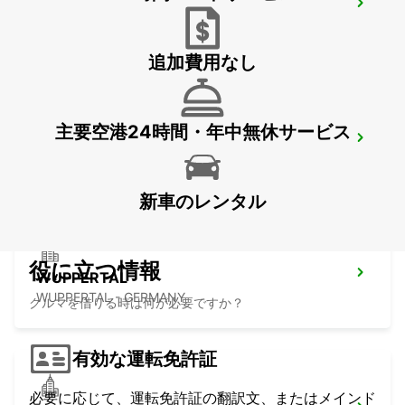
REMSCHEID
REMSCHEID - GERMANY
追加費用なし
主要空港24時間・年中無休サービス
DORTMUND AIRPORT
DORTMUND - GERMANY
新車のレンタル
役に立つ情報
WUPPERTAL
WUPPERTAL - GERMANY
クルマを借りる時は何が必要ですか？
有効な運転免許証
必要に応じて、運転免許証の翻訳文、またはメインド