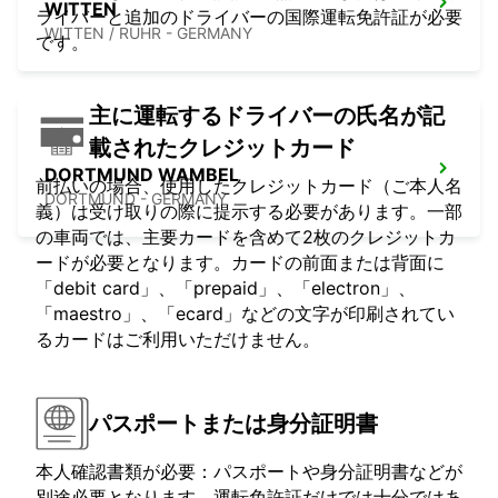
WITTEN
ライバーと追加のドライバーの国際運転免許証が必要
WITTEN / RUHR - GERMANY
です。
主に運転するドライバーの氏名が記
載されたクレジットカード
DORTMUND WAMBEL
前払いの場合、使用したクレジットカード（ご本人名
DORTMUND - GERMANY
義）は受け取りの際に提示する必要があります。一部
の車両では、主要カードを含めて2枚のクレジットカ
ードが必要となります。カードの前面または背面に
「debit card」、「prepaid」、「electron」、
「maestro」、「ecard」などの文字が印刷されてい
るカードはご利用いただけません。
パスポートまたは身分証明書
本人確認書類が必要：パスポートや身分証明書などが
別途必要となります。運転免許証だけでは十分ではあ