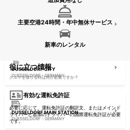
追加費用なし
主要空港24時間・年中無休サービス
KREFELD
KREFELD - GERMANY
新車のレンタル
役に立つ情報
DUSSELDORF CITY
DUESSELDORF - GERMANY
クルマを借りる時は何が必要ですか？
有効な運転免許証
必要に応じて、運転免許証の翻訳文、またはメインド
DUSSELDORF MAIN STATION
ライバーと追加のドライバーの国際運転免許証が必要
DUESSELDORF - GERMANY
です。