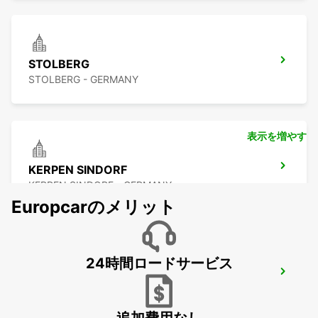
STOLBERG
STOLBERG - GERMANY
表示を増やす
KERPEN SINDORF
KERPEN SINDORF - GERMANY
Europcarのメリット
24時間ロードサービス
AACHEN
AACHEN - GERMANY