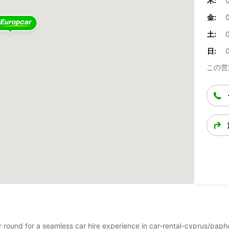
木:
金:
土:
日:
この営
ear round for a seamless car hire experience in car-rental-cyprus/pa