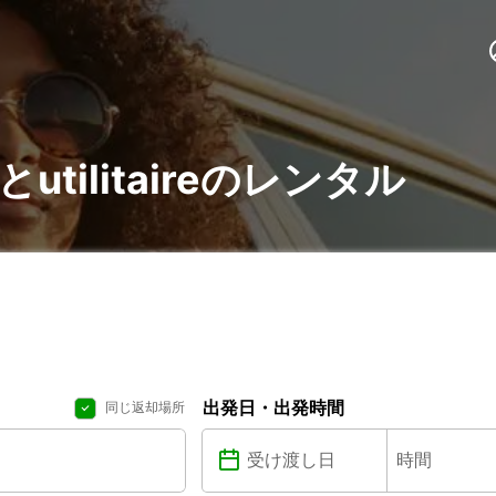
eとutilitaireのレンタル
出発日・出発時間
同じ返却場所