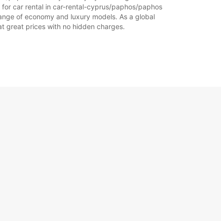
 for car rental in car-rental-cyprus/paphos/paphos
de range of economy and luxury models. As a global
l at great prices with no hidden charges.