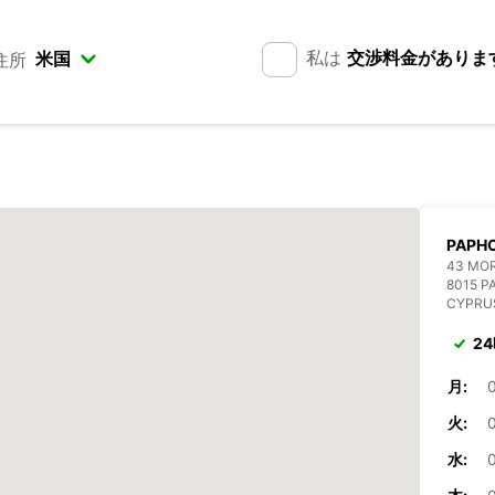
私は
交渉料金がありま
住所
PAPH
43 MO
8015 P
CYPRU
2
月:
火:
水: