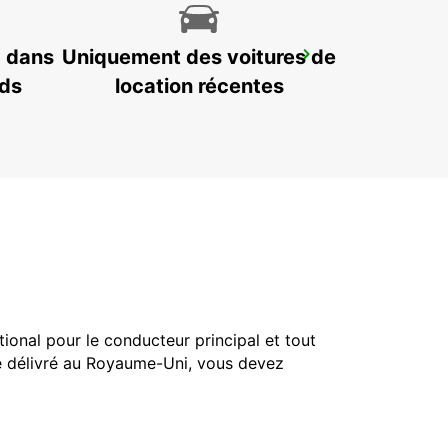
7 dans
Uniquement des voitures de
UMHLANGA
UMHLANGA ROCKS - SOUTH AFRICA
nds
location récentes
tional pour le conducteur principal et tout
té délivré au Royaume-Uni, vous devez