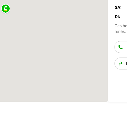
SA:
DI:
Ces ho
fériés.