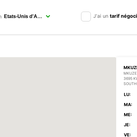
J'ai un
tarif négoc
n
MKUZ
MKUZE
3695 K
SOUTH
LU:
MA:
ME:
JE:
VE: