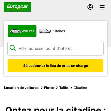
Quel type de véhicule ?
Voitures
Utilitaires
Sélectionnez le lieu de prise en charge
Location de voitures
Flotte
Taille
Citadine
Optez pour la citadine :