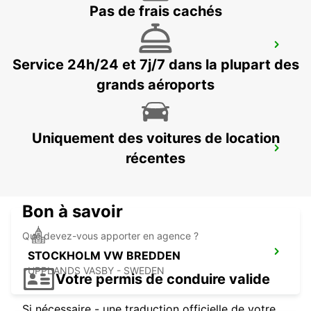
Pas de frais cachés
VALLENTUNA
Service 24h/24 et 7j/7 dans la plupart des
VALLENTUNA - SWEDEN
grands aéroports
Uniquement des voitures de location
UPPLANDS VASBY
récentes
UPPLANDS VASBY - SWEDEN
Bon à savoir
Que devez-vous apporter en agence ?
STOCKHOLM VW BREDDEN
UPPLANDS VASBY - SWEDEN
Votre permis de conduire valide
Si nécessaire - une traduction officielle de votre