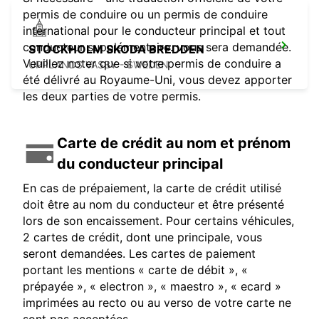
permis de conduire ou un permis de conduire
international pour le conducteur principal et tout
conducteur supplémentaire. vous sera demandée.
STOCKHOLM SKODA BREDDEN
Veuillez noter que si votre permis de conduire a
UPPLANDS VASBY - SWEDEN
été délivré au Royaume-Uni, vous devez apporter
les deux parties de votre permis.
Carte de crédit au nom et prénom
du conducteur principal
En cas de prépaiement, la carte de crédit utilisé
doit être au nom du conducteur et être présenté
lors de son encaissement. Pour certains véhicules,
2 cartes de crédit, dont une principale, vous
seront demandées. Les cartes de paiement
portant les mentions « carte de débit », «
prépayée », « electron », « maestro », « ecard »
imprimées au recto ou au verso de votre carte ne