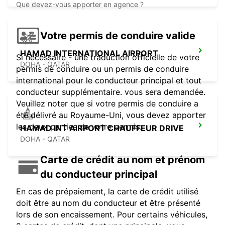
Que devez-vous apporter en agence ?
Votre permis de conduire valide
HAMAD INTERNATIONAL AIRPORT
Si nécessaire - une traduction officielle de votre
DOHA - QATAR
permis de conduire ou un permis de conduire
international pour le conducteur principal et tout
conducteur supplémentaire. vous sera demandée.
Veuillez noter que si votre permis de conduire a
été délivré au Royaume-Uni, vous devez apporter
les deux parties de votre permis.
HAMAD INT AIRPORT CHAUFFEUR DRIVE
DOHA - QATAR
Carte de crédit au nom et prénom
du conducteur principal
En cas de prépaiement, la carte de crédit utilisé
doit être au nom du conducteur et être présenté
lors de son encaissement. Pour certains véhicules,