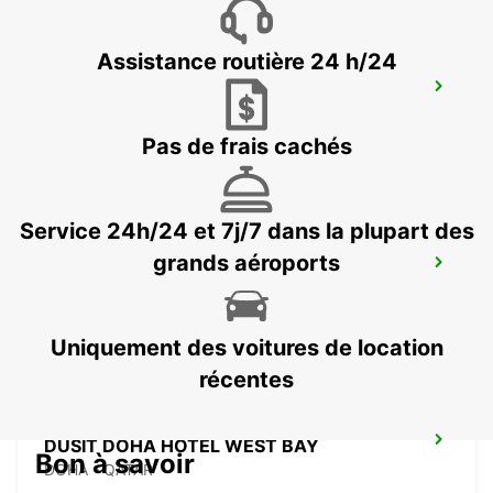
Assistance routière 24 h/24
PREMIER INN EDUCATION CITY
DOHA - QATAR
Pas de frais cachés
Service 24h/24 et 7j/7 dans la plupart des
DUSIT DOHA HOTEL WEST BAY CHAUF
grands aéroports
DRV
DOHA - QATAR
Uniquement des voitures de location
récentes
DUSIT DOHA HOTEL WEST BAY
Bon à savoir
DOHA - QATAR