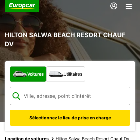
HILTON SALWA BEACH RESORT CHAUF
DV
Quel type de véhicule ?
Voitures
Utilitaires
Sélectionnez le lieu de prise en charge
Location de voitures
Hilton Salwa Beach Resort Chauf Dv