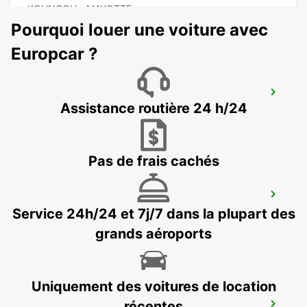
KOUNGOU - MAYOTTE
Pourquoi louer une voiture avec
Europcar ?
DAR ES SALAAM INT APT SELF DRIVE
Assistance routière 24 h/24
DAR ES SALAAM - TANZANIA
Pas de frais cachés
DAR ES SALAAM INT APT CHAUF DRIVE
Service 24h/24 et 7j/7 dans la plupart des
DAR ES SALAAM - TANZANIA
grands aéroports
Uniquement des voitures de location
ZANZIBAR INT AIRPORT MEET AND
récentes