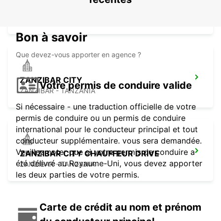
GREET
ZANZIBAR - TANZANIA
Bon à savoir
Que devez-vous apporter en agence ?
ZANZIBAR CITY
Votre permis de conduire valide
ZANZIBAR - TANZANIA
Si nécessaire - une traduction officielle de votre
permis de conduire ou un permis de conduire
international pour le conducteur principal et tout
conducteur supplémentaire. vous sera demandée.
Veuillez noter que si votre permis de conduire a
ZANZIBAR CITY CHAUFFEUR DRIVE
été délivré au Royaume-Uni, vous devez apporter
ZANZIBAR - TANZANIA
les deux parties de votre permis.
Carte de crédit au nom et prénom