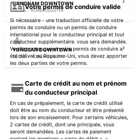
GANGNAM DOWNTOWN
Votre permis de conduire valide
SEOUL - KOREA(SOUTH)
Si nécessaire - une traduction officielle de votre
permis de conduire ou un permis de conduire
international pour le conducteur principal et tout
conducteur supplémentaire. vous sera demandée.
Veuillez noter que si votre permis de conduire a
YONGSAN DOWNTOWN
été délivré au Royaume-Uni, vous devez apporter
SEOUL - KOREA(SOUTH)
les deux parties de votre permis.
Carte de crédit au nom et prénom
du conducteur principal
En cas de prépaiement, la carte de crédit utilisé
doit être au nom du conducteur et être présenté
lors de son encaissement. Pour certains véhicules,
2 cartes de crédit, dont une principale, vous
seront demandées. Les cartes de paiement
portant les mentions « carte de débit », «