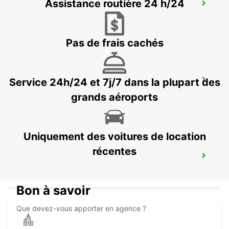
Assistance routière 24 h/24
YEOSU EXPO STATION
YEOSU - KOREA(SOUTH)
Pas de frais cachés
Service 24h/24 et 7j/7 dans la plupart des
KANSAI INTERNATIONAL AIRPORT
IZUMISANO - JAPAN
grands aéroports
Uniquement des voitures de location
récentes
GWANGJU
GWANGJU - KOREA(SOUTH)
Bon à savoir
Que devez-vous apporter en agence ?