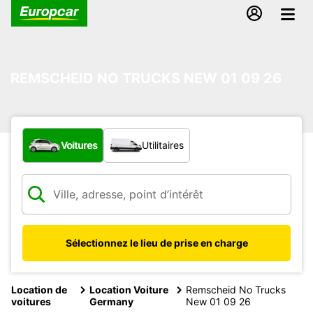
REMSCHEID NO TRUCKS NEW 01 09 26
Quel type de véhicule ?
Voitures
Utilitaires
Sélectionnez le lieu de prise en charge
Location de
Location Voiture
Remscheid No Trucks
voitures
Germany
New 01 09 26