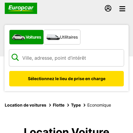
Quel type de véhicule ?
Voitures
Utilitaires
Sélectionnez le lieu de prise en charge
Location de voitures
Flotte
Type
Economique
Location Voiture