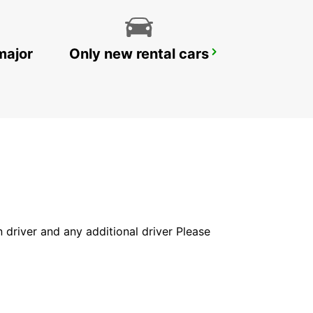
major
Only new rental cars
FALUN TRAIN STATION
FALUN - SWEDEN
in driver and any additional driver Please