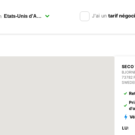
J'ai un
tarif négoc
n
SECO 
BJORN
73782 
SWEDE
Re
Pr
d'
Vé
LU: