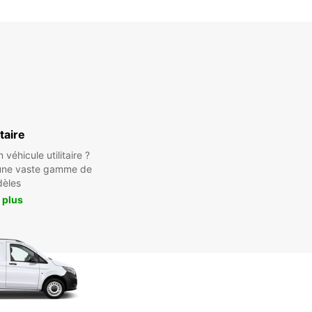
16:01 - 23:59*
frais supplémentaires
raires d’ouverture peuvent varier lors jours
+46 (20) 222300
itaire
Itinéraire
véhicule utilitaire ?
une vaste gamme de
èles
 plus