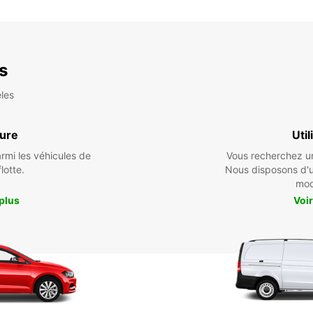
*Avec 
Ces ho
fériés.
es
les
ture
Util
armi les véhicules de
Vous recherchez un 
flotte.
Nous disposons d'
mod
 plus
Voir