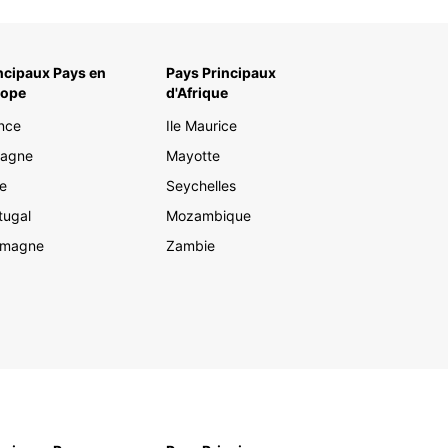
ncipaux Pays en
Pays Principaux
rope
d'Afrique
nce
Ile Maurice
pagne
Mayotte
ie
Seychelles
tugal
Mozambique
emagne
Zambie