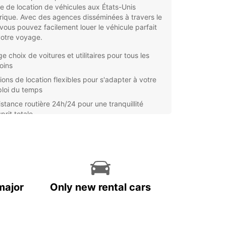
e de location de véhicules aux États-Unis
ique. Avec des agences disséminées à travers le
vous pouvez facilement louer le véhicule parfait
votre voyage.
e choix de voitures et utilitaires pour tous les
oins
ions de location flexibles pour s'adapter à votre
loi du temps
istance routière 24h/24 pour une tranquillité
prit totale
ervation en ligne simple et rapide pour gagner du
ps
us souhaitiez explorer les parcs nationaux,
rir les grandes villes ou simplement vous
er facilement, Europcar a la solution parfaite
ous. Contactez-nous dès aujourd'hui pour
major
Only new rental cars
er votre véhicule et commencez à planifier votre
re aux États-Unis d'Amérique avec Europcar.