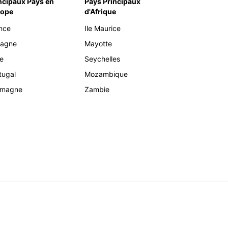
ncipaux Pays en
Pays Principaux
rope
d'Afrique
nce
Ile Maurice
pagne
Mayotte
ie
Seychelles
tugal
Mozambique
emagne
Zambie