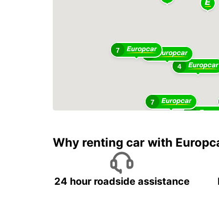
7
5
4
7
22
Why renting car with Europc
24 hour roadside assistance