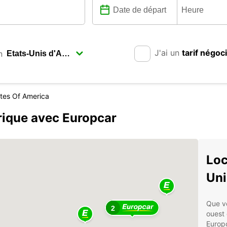
J'ai un
tarif négoc
n
ates Of America
rique avec Europcar
Loc
Uni
Que vo
2
ouest 
Europc