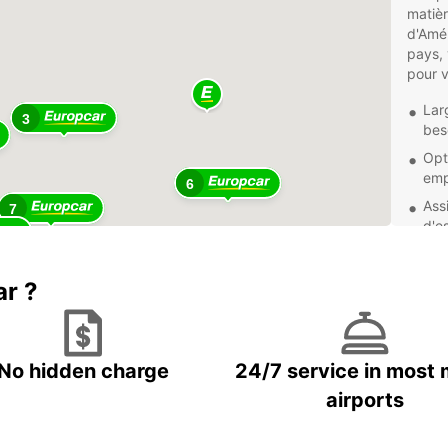
matièr
d'Amér
pays, 
pour 
Larg
3
bes
Opt
emp
6
Ass
7
d'es
Rés
2
12
tem
ar ?
Que vo
découv
déplac
pour v
No hidden charge
24/7 service in most 
réserv
airports
aventu