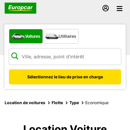
Quel type de véhicule ?
Voitures
Utilitaires
Sélectionnez le lieu de prise en charge
Location de voitures
Flotte
Type
Economique
Location Voiture