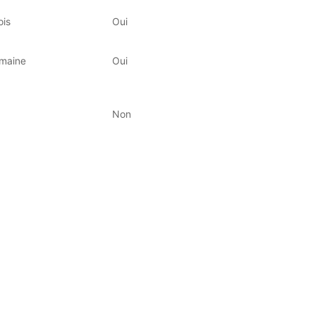
ois
Oui
emaine
Oui
Non