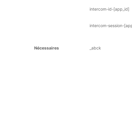
intercom-id-[app_id]
intercom-session-[app
Nécessaires
_abck