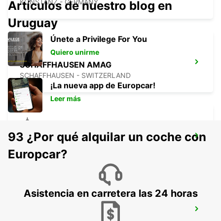
KONSTANZ - GERMANY
Artículos de nuestro blog en
Uruguay
Únete a Privilege For You
Quiero unirme
SCHAFFHAUSEN AMAG
SCHAFFHAUSEN - SWITZERLAND
¡La nueva app de Europcar!
Leer más
93 ¿Por qué alquilar un coche con
USTER AMAG
USTER - SWITZERLAND
Europcar?
Asistencia en carretera las 24 horas
KLOTEN AMAG