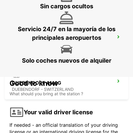
KLOTEN - SWITZERLAND
Sin cargos ocultos
Servicio 24/7 en la mayoría de los
principales aeropuertos
BACHENBUELACH AMAG
BACHENBUELACH - SWITZERLAND
Solo coches nuevos de alquiler
Good to know
DUEBENDORF AMAG
DUEBENDORF - SWITZERLAND
What should you bring at the station ?
Your valid driver license
If needed - an official translation of your driving
license or an international driving license for the