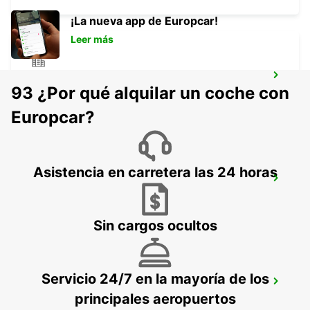
¡La nueva app de Europcar!
Leer más
SCANIA SODERTALJE BYGGNAD 270
93 ¿Por qué alquilar un coche con
SODERTALJE - SWEDEN
Europcar?
Asistencia en carretera las 24 horas
SODERTALJE SYD TRAINSTATION
SODERTALJE - SWEDEN
Sin cargos ocultos
Servicio 24/7 en la mayoría de los
SCANIA SODERTALJE SCANIA SYD
principales aeropuertos
SODERTALJE - SWEDEN