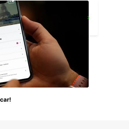
OREBRO
OREBRO - SWEDEN
car!