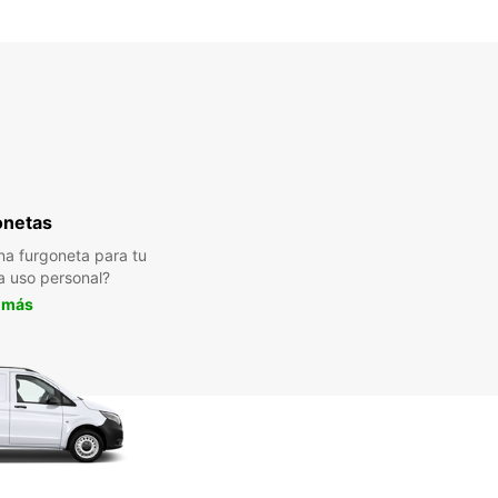
onetas
a furgoneta para tu
a uso personal?
 más