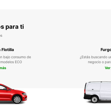
s para ti
os
Flotilla
Furg
n bajo consumo de
¿Estás buscando un
a modelos ECO
negocio o par
 más
Ver