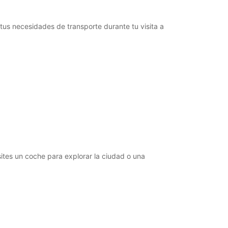
22:00 - 23:15*
Cerrado
tus necesidades de transporte durante tu visita a
15:30 - 18:30*
22:00 - 23:15*
argos extras
opening hours may vary due to public holidays.
+46 (13) 100480
Itinerario
sites un coche para explorar la ciudad o una