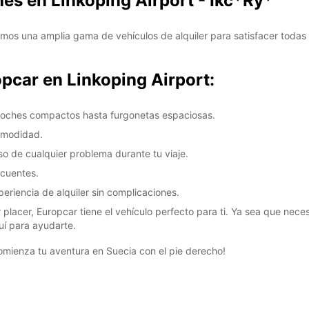
hes en Linkoping Airport - Ikc*Ry*
DOM:
mos una amplia gama de vehículos de alquiler para satisfacer todas 
opcar en Linkoping Airport:
*Con c
These 
coches compactos hasta furgonetas espaciosas.
comodidad.
aso de cualquier problema durante tu viaje.
ecuentes.
eriencia de alquiler sin complicaciones.
 placer, Europcar tiene el vehículo perfecto para ti. Ya sea que nece
uí para ayudarte.
omienza tu aventura en Suecia con el pie derecho!