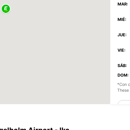
MAR:
MIÉ:
JUE:
VIE:
SÁB:
DOM:
*Con c
These 