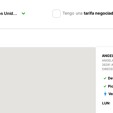
Tengo una
tarifa negocia
ANGE
ANGEL
26291
SWEDE
De
Pi
Ve
LUN: