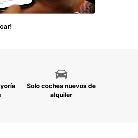
car!
ayoría
Solo coches nuevos de
s
alquiler