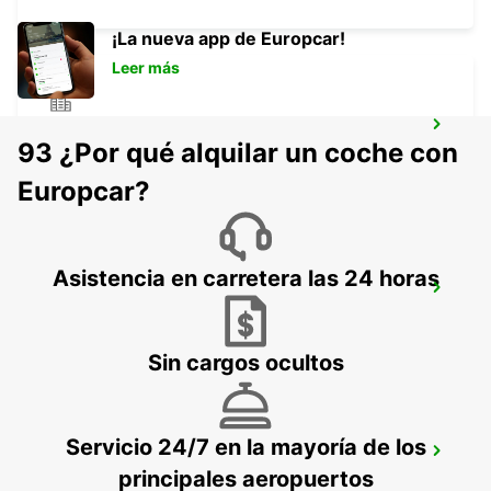
¡La nueva app de Europcar!
Leer más
HARRISMITH
93 ¿Por qué alquilar un coche con
KWAZULU-NATAL - SOUTH AFRICA
Europcar?
Asistencia en carretera las 24 horas
VANDERBIJLPARK
VANDERBIJLPARK - SOUTH AFRICA
Sin cargos ocultos
Servicio 24/7 en la mayoría de los
QUEENSTOWN
principales aeropuertos
QUEENSTOWN - SOUTH AFRICA