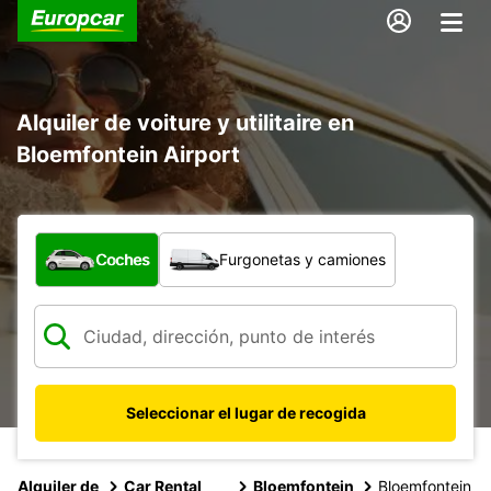
Alquiler de voiture y utilitaire en
Bloemfontein Airport
¿Qué tipo de vehículo?
Coches
Furgonetas y camiones
Seleccionar el lugar de recogida
Alquiler de
Car Rental
Bloemfontein
Bloemfontein