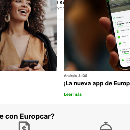
MAMOUDZOU ZI KAWENI
MAMOUDZOU - MAYOTTE
Android & iOS
¡La nueva app de Europ
Leer más
he con Europcar?