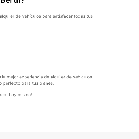
 Berth?
opening hours may vary due to public holidays.
quiler de vehículos para satisfacer todas tus
+248 (0) 2573668
Itinerario
a mejor experiencia de alquiler de vehículos.
o perfecto para tus planes.
opcar hoy mismo!