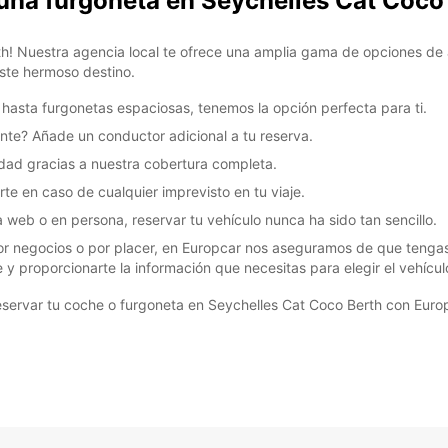
 una furgoneta en Seychelles Cat Coco
These 
h! Nuestra agencia local te ofrece una amplia gama de opciones de al
ste hermoso destino.
asta furgonetas espaciosas, tenemos la opción perfecta para ti.
ante? Añade un conductor adicional a tu reserva.
idad gracias a nuestra cobertura completa.
te en caso de cualquier imprevisto en tu viaje.
a web o en persona, reservar tu vehículo nunca ha sido tan sencillo.
or negocios o por placer, en Europcar nos aseguramos de que tengas l
y proporcionarte la información que necesitas para elegir el vehícul
eservar tu coche o furgoneta en Seychelles Cat Coco Berth con Eur