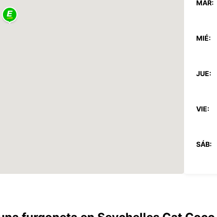
MAR:
MIÉ:
JUE:
VIE:
SÁB:
DOM:
*Con c