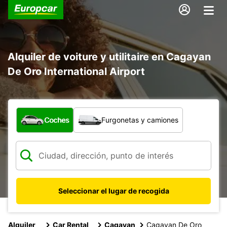
Alquiler de voiture y utilitaire en Cagayan
De Oro International Airport
¿Qué tipo de vehículo?
Coches
Furgonetas y camiones
Seleccionar el lugar de recogida
Alquiler
Car Rental
Cagayan
Cagayan De Oro