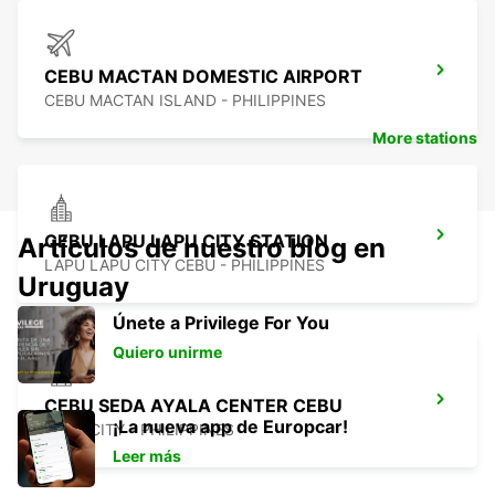
CEBU MACTAN DOMESTIC AIRPORT
CEBU MACTAN ISLAND - PHILIPPINES
More stations
CEBU LAPU LAPU CITY STATION
Artículos de nuestro blog en
LAPU LAPU CITY CEBU - PHILIPPINES
Uruguay
Únete a Privilege For You
Quiero unirme
CEBU SEDA AYALA CENTER CEBU
¡La nueva app de Europcar!
CEBU CITY - PHILIPPINES
Leer más