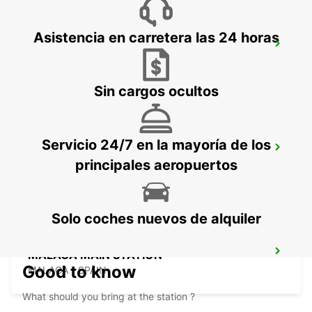
Asistencia en carretera las 24 horas
NERJA
NERJA - SPAIN
Sin cargos ocultos
Servicio 24/7 en la mayoría de los
TORREMOLINOS
principales aeropuertos
TORREMOLINOS - SPAIN
Solo coches nuevos de alquiler
MALAGA MAIN STATION
Good to know
MALAGA - SPAIN
What should you bring at the station ?