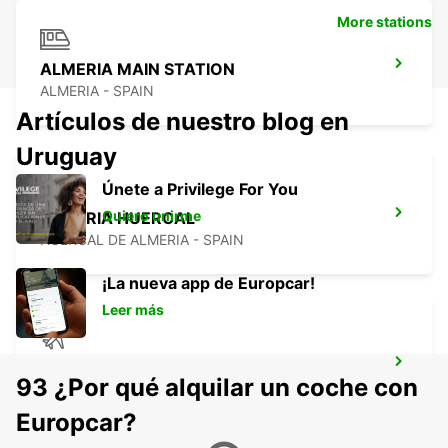
More stations
ALMERIA MAIN STATION
ALMERIA - SPAIN
Artículos de nuestro blog en
Uruguay
Únete a Privilege For You
Quiero unirme
ALMERIA HUERCAL
HUERCAL DE ALMERIA - SPAIN
¡La nueva app de Europcar!
Leer más
ALMERIA AIRPORT
93 ¿Por qué alquilar un coche con
ALMERIA - SPAIN
Europcar?