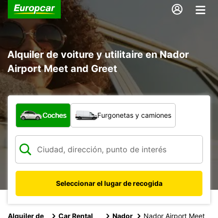
Alquiler de voiture y utilitaire en Nador
Airport Meet and Greet
¿Qué tipo de vehículo?
Coches
Furgonetas y camiones
Seleccionar el lugar de recogida
Alquiler de
Car Rental
Nador
Nador Airport Meet