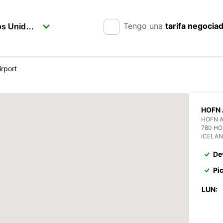
Tengo una
tarifa negocia
irport
HOFN 
HOFN 
780 H
ICELA
De
Pi
LUN: