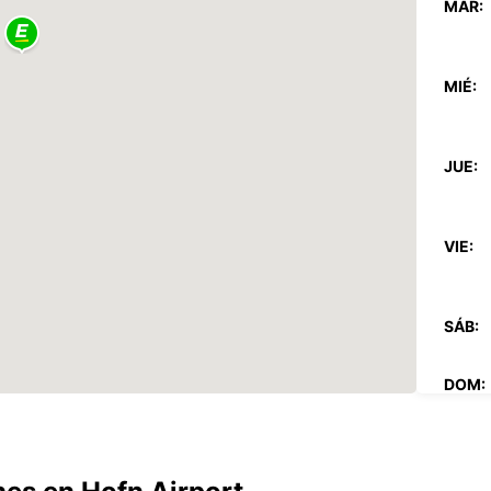
MAR:
MIÉ:
JUE:
VIE:
SÁB:
DOM:
*Con c
These 