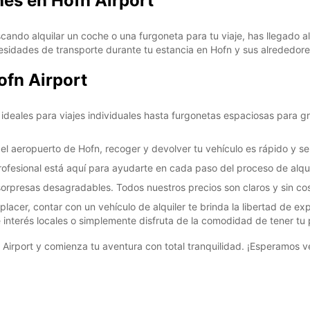
hes en Hofn Airport
scando alquilar un coche o una furgoneta para tu viaje, has llegado
cesidades de transporte durante tu estancia en Hofn y sus alrededore
ofn Airport
deales para viajes individuales hasta furgonetas espaciosas para gr
l aeropuerto de Hofn, recoger y devolver tu vehículo es rápido y sen
ofesional está aquí para ayudarte en cada paso del proceso de alqui
orpresas desagradables. Todos nuestros precios son claros y sin cos
acer, contar con un vehículo de alquiler te brinda la libertad de exp
 de interés locales o simplemente disfruta de la comodidad de tener tu
Airport y comienza tu aventura con total tranquilidad. ¡Esperamos v