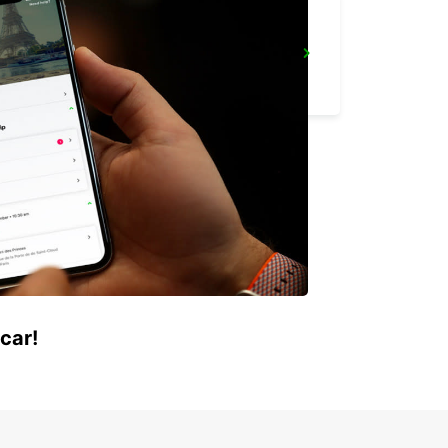
REYKJAVIK
REYKJAVIK - ICELAND
car!