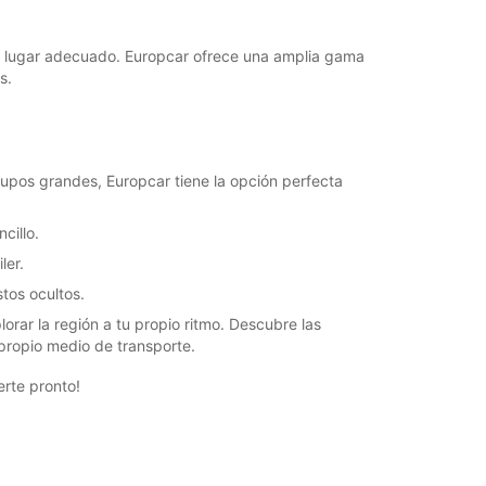
+354 (0) 4616000
 al lugar adecuado. Europcar ofrece una amplia gama
s.
Itinerario
upos grandes, Europcar tiene la opción perfecta
cillo.
ler.
tos ocultos.
lorar la región a tu propio ritmo. Descubre las
 propio medio de transporte.
erte pronto!