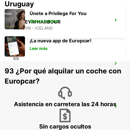
Uruguay
Únete a Privilege For You
Quiero unirme
AKUREYRI HARBOUR
AKUREYRI - ICELAND
¡La nueva app de Europcar!
Leer más
AKUREYRI
93 ¿Por qué alquilar un coche con
AKUREYRI - ICELAND
Europcar?
Asistencia en carretera las 24 horas
HUSAVIK
HUSAVIK - ICELAND
Sin cargos ocultos