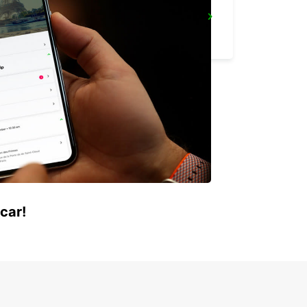
STUTTGART MAIN STATION
STUTTGART - GERMANY
car!