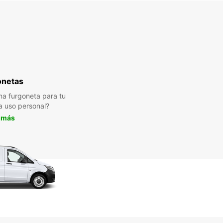
onetas
a furgoneta para tu
a uso personal?
 más