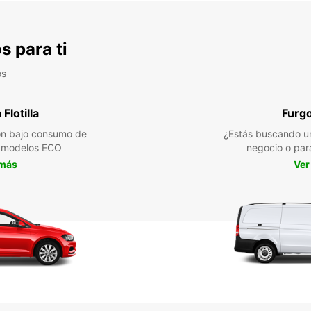
s para ti
os
Flotilla
Furg
n bajo consumo de
¿Estás buscando un
a modelos ECO
negocio o par
 más
Ver