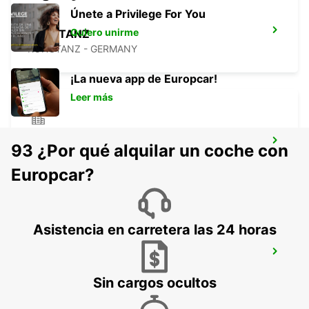
Únete a Privilege For You
Quiero unirme
KONSTANZ
KONSTANZ - GERMANY
¡La nueva app de Europcar!
Leer más
TAEGERWILEN EGLOFF BREAKDOWN
93 ¿Por qué alquilar un coche con
SERV
TAEGERWILEN - SWITZERLAND
Europcar?
Asistencia en carretera las 24 horas
UEBERLINGEN
UEBERLINGEN - GERMANY
Sin cargos ocultos