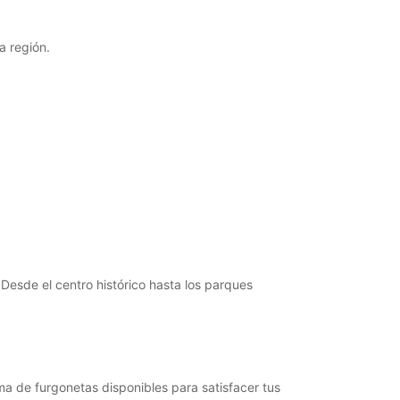
argos extras
opening hours may vary due to public holidays.
a región.
+49 (371) 281310
Itinerario
 Desde el centro histórico hasta los parques
ma de furgonetas disponibles para satisfacer tus