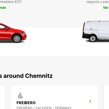
a modelos ECO
negocio o par
 más
Ver
ns around Chemnitz
FREIBERG
FREIBERG / SACHSEN - GERMANY