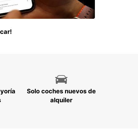
car!
ayoría
Solo coches nuevos de
s
alquiler