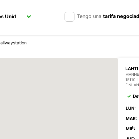
Tengo una
tarifa negocia
Railwaystation
LAHTI
MANNE
15110 
FINLA
De
LUN:
MAR:
MIÉ:
JUE: