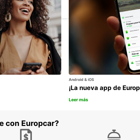
ESPOO
ESPOO - FINLAND
Android & iOS
¡La nueva app de Europ
Leer más
he con Europcar?