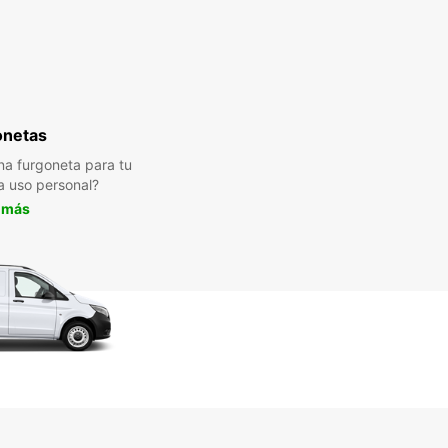
onetas
a furgoneta para tu
a uso personal?
 más