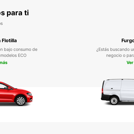
s para ti
os
Flotilla
Furg
n bajo consumo de
¿Estás buscando un
a modelos ECO
negocio o par
 más
Ver