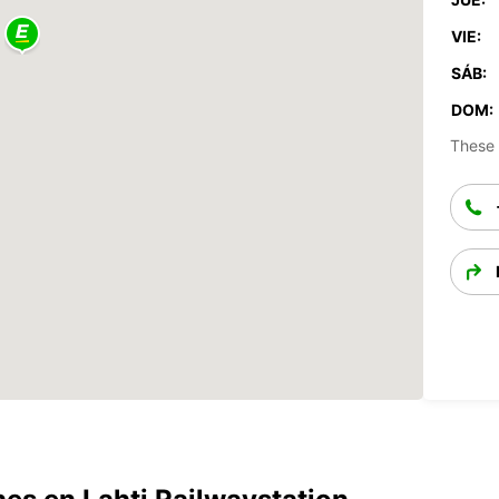
VIE:
SÁB:
DOM:
These 