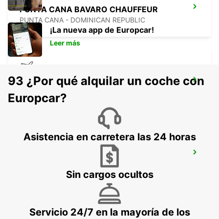
PUNTA CANA BAVARO CHAUFFEUR
PUNTA CANA - DOMINICAN REPUBLIC
¡La nueva app de Europcar!
Leer más
93 ¿Por qué alquilar un coche con
PUNTA CANA INTL AIRPORT
PUNTA CANA - DOMINICAN REPUBLIC
Europcar?
Asistencia en carretera las 24 horas
PUNTA CANA INT AIRPORT CHAUFFEUR
BAVARO - DOMINICAN REPUBLIC
Sin cargos ocultos
Servicio 24/7 en la mayoría de los