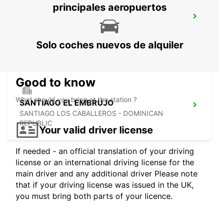
principales aeropuertos
SANTIAGO DEL CIBAO INTERNATIONAL
AIRPORT
SANTIAGO DE LOS CABALEROS - DOMINICAN
REPUBLIC
Solo coches nuevos de alquiler
Good to know
What should you bring at the station ?
SANTIAGO EL EMBRUJO
SANTIAGO LOS CABALLEROS - DOMINICAN
REPUBLIC
Your valid driver license
If needed - an official translation of your driving
license or an international driving license for the
main driver and any additional driver Please note
that if your driving license was issued in the UK,
you must bring both parts of your licence.