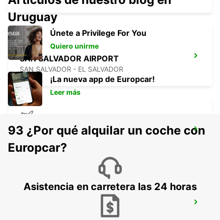
Uruguay
Únete a Privilege For You
Quiero unirme
SAN SALVADOR AIRPORT
SAN SALVADOR - EL SALVADOR
¡La nueva app de Europcar!
Leer más
93 ¿Por qué alquilar un coche con
GUATEMALA AIRPORT
GUATEMALA - GUATEMALA
Europcar?
Asistencia en carretera las 24 horas
PANAMA PACIFICO AEROPUERTO
ARRAIJA - PANAMA