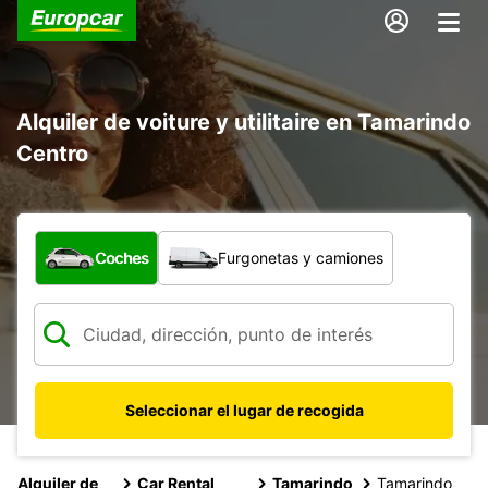
Alquiler de voiture y utilitaire en Tamarindo
Centro
¿Qué tipo de vehículo?
Coches
Furgonetas y camiones
Seleccionar el lugar de recogida
Alquiler de
Car Rental
Tamarindo
Tamarindo