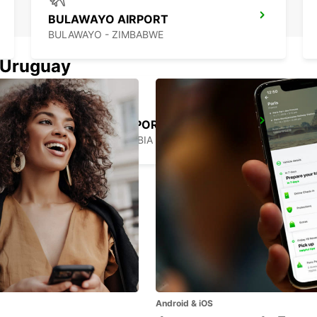
BULAWAYO AIRPORT
BULAWAYO - ZIMBABWE
n Uruguay
WINDHOEK AIRPORT
WINDHOEK - NAMIBIA
Android & iOS