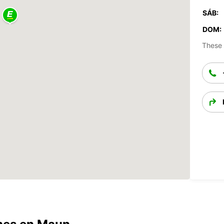
SÁB:
DOM:
These 