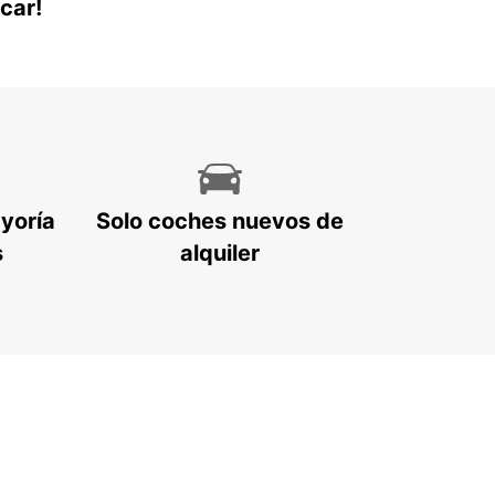
car!
ayoría
Solo coches nuevos de
s
alquiler