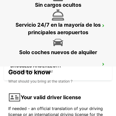
Sin cargos ocultos
Servicio 24/7 en la mayoría de los
BRUSSELS MIDI TRAIN STATION
principales aeropuertos
BRUXELLES - BELGIUM
Solo coches nuevos de alquiler
BRUSSELS ANDERLECHT
Good to know
DROGENBOS - BELGIUM
What should you bring at the station ?
Your valid driver license
If needed - an official translation of your driving
license or an international driving license for the