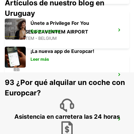
Artículos de nuestro blog en
Uruguay
Únete a Privilege For You
Quiero unirme
BRUSSELS ZAVENTEM AIRPORT
ZAVENTEM - BELGIUM
¡La nueva app de Europcar!
Leer más
STOLBERG
93 ¿Por qué alquilar un coche con
STOLBERG - GERMANY
Europcar?
Asistencia en carretera las 24 horas
ERKELENZ
ERKELENZ - GERMANY