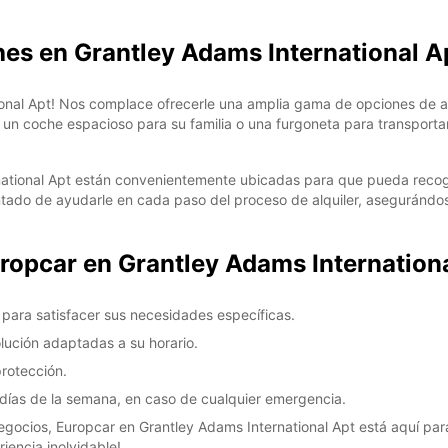
hes en Grantley Adams International A
*Con c
These 
onal Apt! Nos complace ofrecerle una amplia gama de opciones de alq
un coche espacioso para su familia o una furgoneta para transporta
ational Apt están convenientemente ubicadas para que pueda recoge
tado de ayudarle en cada paso del proceso de alquiler, asegurándo
uropcar en Grantley Adams Internationa
para satisfacer sus necesidades específicas.
lución adaptadas a su horario.
protección.
 7 días de la semana, en caso de cualquier emergencia.
gocios, Europcar en Grantley Adams International Apt está aquí para b
iencia inolvidable!