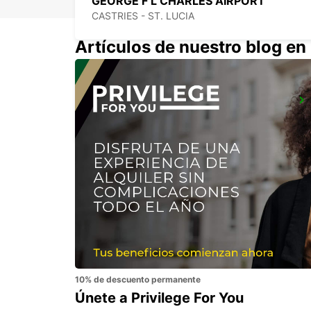
GEORGE F L CHARLES AIRPORT
CASTRIES - ST. LUCIA
Artículos de nuestro blog e
ANR ROBINSON INTERNATIONAL AIRPORT
CROWN POINT - TRINIDAD AND TOBAGO
10% de descuento permanente
Únete a Privilege For You