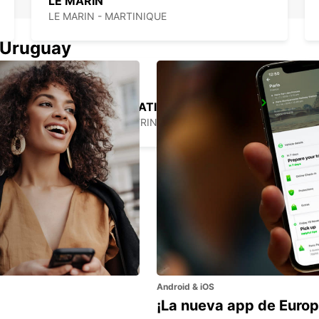
LE MARIN
LE MARIN - MARTINIQUE
n Uruguay
PIARCO INTERNATIONAL AIRPORT
PORT OF SPAIN - TRINIDAD AND TOBAGO
Android & iOS
¡La nueva app de Europ