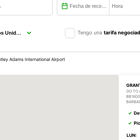
Tengo una
tarifa negocia
tley Adams International Airport
GRANT
GO TO 
BB160
BARBA
De
Pi
LUN: