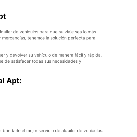
23:01 - 23:59*
pt
argos extras
opening hours may vary due to public holidays.
uiler de vehículos para que su viaje sea lo más
+1246 (0) 4672525
r mercancías, tenemos la solución perfecta para
r y devolver su vehículo de manera fácil y rápida.
Itinerario
se de satisfacer todas sus necesidades y
l Apt:
rindarle el mejor servicio de alquiler de vehículos.