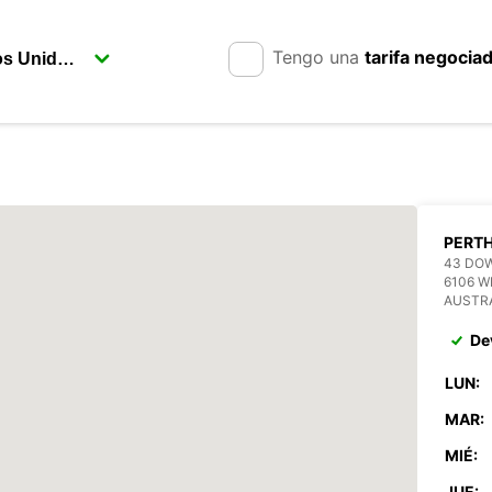
Tengo una
tarifa negocia
PERT
43 DO
6106 
AUSTR
De
LUN:
MAR:
MIÉ:
JUE: