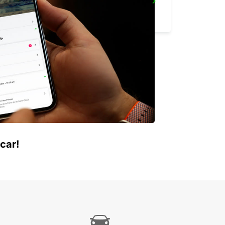
GERALDTON AIRPORT
GERALDTON - AUSTRALIA
car!