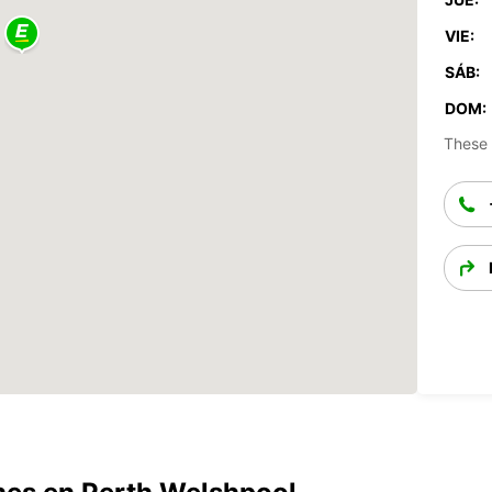
VIE:
SÁB:
DOM:
These 