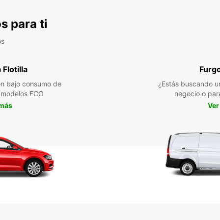
s para ti
os
Flotilla
Furg
n bajo consumo de
¿Estás buscando un
a modelos ECO
negocio o par
 más
Ver