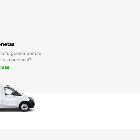
onetas
a furgoneta para tu
a uso personal?
 más