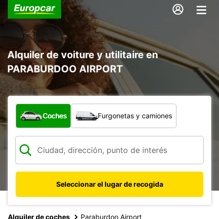
Alquiler de voiture y utilitaire en
PARABURDOO AIRPORT
¿Qué tipo de vehículo?
Coches
Furgonetas y camiones
Seleccionar el lugar de recogida
Alquiler de coches
Paraburdoo Airport