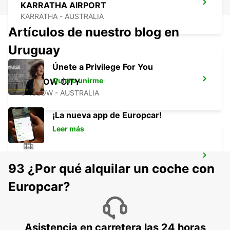
KARRATHA AIRPORT
KARRATHA - AUSTRALIA
Artículos de nuestro blog en
Uruguay
Únete a Privilege For You
Quiero unirme
ONSLOW CITY
ONSLOW - AUSTRALIA
¡La nueva app de Europcar!
Leer más
PORT HEDLAND CITY
93 ¿Por qué alquilar un coche con
PORT HEDLAND - AUSTRALIA
Europcar?
Asistencia en carretera las 24 horas