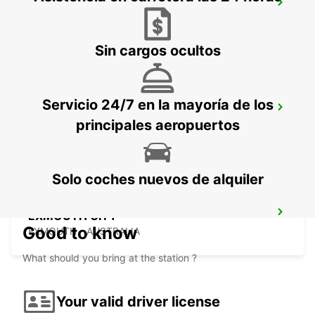
PORT HEDLAND AIRPORT
PORT HEDLAND - AUSTRALIA
Sin cargos ocultos
Servicio 24/7 en la mayoría de los
EXMOUTH LEARMONTH AIRPORT
principales aeropuertos
EXMOUTH - AUSTRALIA
Solo coches nuevos de alquiler
EXMOUTH CITY
Good to know
EXMOUTH - AUSTRALIA
What should you bring at the station ?
Your valid driver license