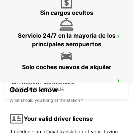
FRANKSTON - AUSTRALIA
Sin cargos ocultos
Servicio 24/7 en la mayoría de los
MELBOURNE DANDENONG
principales aeropuertos
DANDENONG - AUSTRALIA
Solo coches nuevos de alquiler
MELBOURNE MOORABBIN
Good to know
MOORABBIN - AUSTRALIA
What should you bring at the station ?
Your valid driver license
If needed - an official translation of your driving