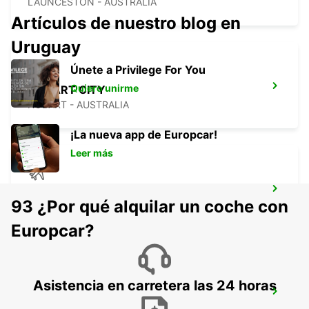
LAUNCESTON - AUSTRALIA
Artículos de nuestro blog en
Uruguay
Únete a Privilege For You
Quiero unirme
HOBART CITY
HOBART - AUSTRALIA
¡La nueva app de Europcar!
Leer más
HOBART AIRPORT
93 ¿Por qué alquilar un coche con
CAMBRIDGE - AUSTRALIA
Europcar?
Asistencia en carretera las 24 horas
MELBOURNE FRANKSTON