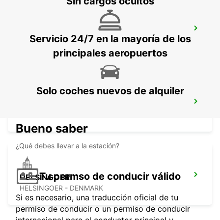
Sin cargos ocultos
LANDSKRONA
Servicio 24/7 en la mayoría de los
LANDSKRONA - SWEDEN
principales aeropuertos
Solo coches nuevos de alquiler
HELSINGBORG
HELSINGBORG - SWEDEN
Bueno saber
¿Qué debes llevar a la estación?
Tu permso de conducir válido
HELSINGOER
HELSINGOER - DENMARK
Si es necesario, una traducción oficial de tu
permiso de conducir o un permiso de conducir